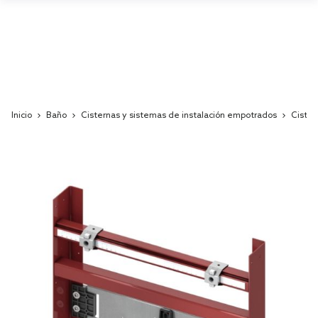
Inicio
Baño
Cisternas y sistemas de instalación empotrados
Cister
Skip
to
the
end
of
the
images
gallery