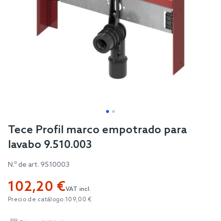
Skip
Tece Profil marco empotrado para
to
lavabo 9.510.003
the
beginning
N.º de art.
9510003
of
102,20 €
the
VAT incl.
images
Precio de catálogo:
109,00 €
gallery