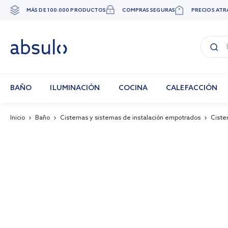
MÁS DE 100.000 PRODUCTOS
COMPRAS SEGURAS
PRECIOS ATR
Ir
al
contenido
BAÑO
ILUMINACIÓN
COCINA
CALEFACCIÓN
Inicio
Baño
Cisternas y sistemas de instalación empotrados
Ciste
Skip
to
the
end
of
the
images
gallery