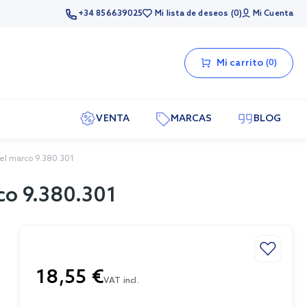
+34 856639025
Mi lista de deseos
0
Mi Cuenta
Mi carrito
0
VENTA
MARCAS
BLOG
 del marco 9.380.301
rco 9.380.301
18,55 €
VAT incl.