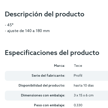
images
gallery
Descripción del producto
- 45°
- ajuste de 140 a 180 mm
Especificaciones del producto
Marca:
Tece
Serie del fabricante:
Profil
Disponibilidad del producto:
hasta 10 días
Dimensiones con embalaje:
3 x 15 x 6 cm
Peso con embalaje:
0.330