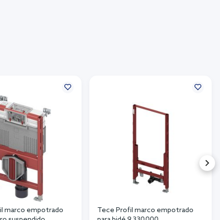
il marco empotrado
Tece Profil marco empotrado
oro suspendido
para bidé 9.330.000