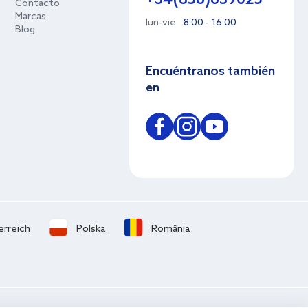
+34(856)639025
Contacto
Marcas
lun-vie
8:00 - 16:00
Blog
Encuéntranos también
en
erreich
Polska
România