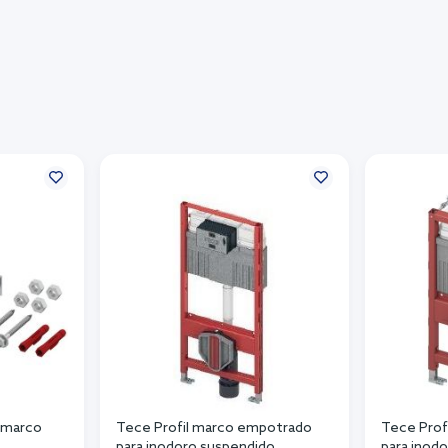
l marco
Tece Profil marco empotrado
Tece Prof
para inodoro suspendido
para inod