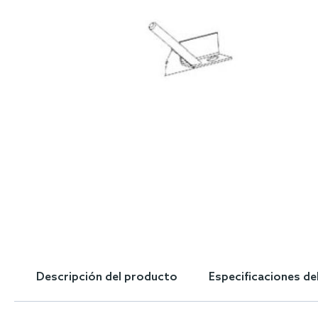
Skip
to
the
Descripción del producto
Especificaciones de
beginning
of
the