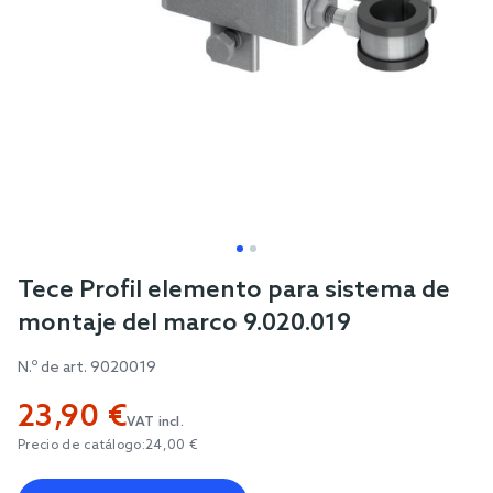
Skip
Tece Profil elemento para sistema de
to
montaje del marco 9.020.019
the
beginning
N.º de art.
9020019
of
23,90 €
the
VAT incl.
images
Precio de catálogo:
24,00 €
gallery