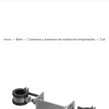
Inicio
Baño
Cisternas y sistemas de instalación empotrados
Cister
Skip
to
the
end
of
the
images
gallery