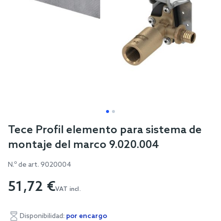
Skip
Tece Profil elemento para sistema de
to
montaje del marco 9.020.004
the
beginning
N.º de art.
9020004
of
51,72 €
the
VAT incl.
images
gallery
Disponibilidad:
por encargo