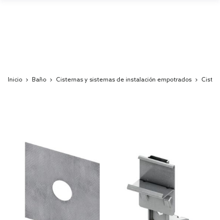
Inicio
Baño
Cisternas y sistemas de instalación empotrados
Cister
Skip
to
the
end
of
the
images
gallery