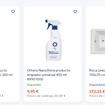
ducto
Oltens NanoShine producto
Roca Line
r 250 ml
limpiador universal 450 ml
150x70 c
89901000
Disponible
Disponibilid
9,95 €
272,25 €
0 €
Precio de catálogo:
20,00 €
Precio de 