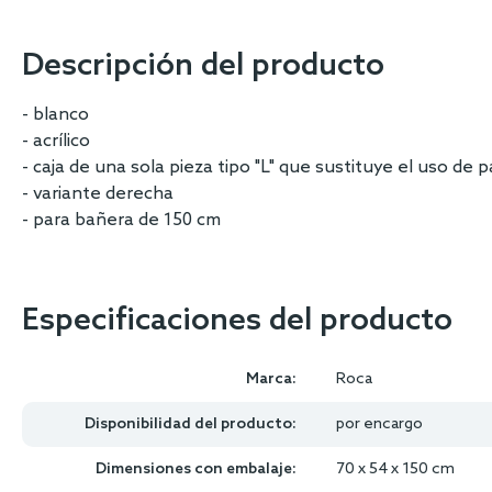
images
gallery
Descripción del producto
- blanco
- acrílico
- caja de una sola pieza tipo "L" que sustituye el uso de 
- variante derecha
- para bañera de 150 cm
Especificaciones del producto
Marca:
Roca
Disponibilidad del producto:
por encargo
Dimensiones con embalaje:
70 x 54 x 150 cm