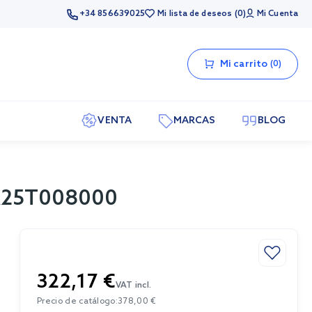
+34 856639025
Mi lista de deseos
0
Mi Cuenta
Mi carrito
0
VENTA
MARCAS
BLOG
 A25T008000
322,17 €
VAT incl.
Precio de catálogo:
378,00 €