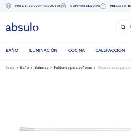
MÁS DE 100.000 PRODUCTOS
COMPRAS SEGURAS
PRECIOS ATR
Ir
al
contenido
BAÑO
ILUMINACIÓN
COCINA
CALEFACCIÓN
Inicio
Baño
Bañeras
Faldones para bañeras
Roca carcasa para
Skip
to
the
end
of
the
images
gallery