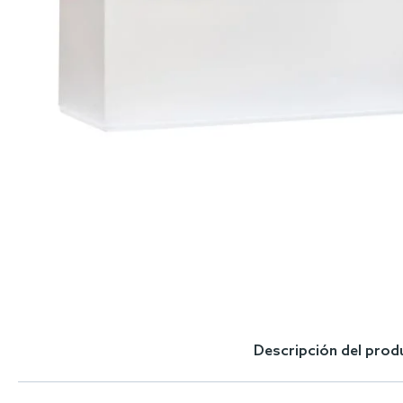
Skip
to
the
Descripción del prod
beginning
of
the