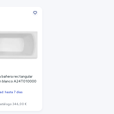
a bañera rectangular
m blanco A24T010000
ad: hasta 7 días
catálogo:
346,00 €