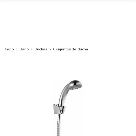
Inicio
Baño
Duchas
Conjuntos de ducha
Skip
to
the
end
of
the
images
gallery