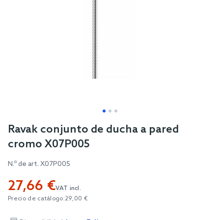
Skip
Ravak conjunto de ducha a pared
to
cromo X07P005
the
beginning
N.º de art.
X07P005
of
27,66 €
the
VAT incl.
images
Precio de catálogo:
29,00 €
gallery