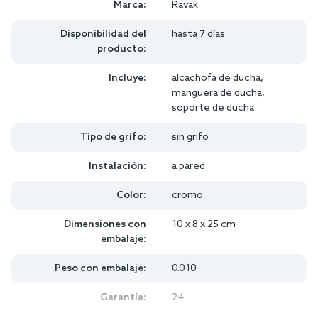
Marca:
Ravak
Disponibilidad del
hasta 7 días
producto:
Incluye:
alcachofa de ducha,
manguera de ducha,
soporte de ducha
Tipo de grifo:
sin grifo
Instalación:
a pared
Color:
cromo
Dimensiones con
10 x 8 x 25 cm
embalaje:
Peso con embalaje:
0.010
Garantía:
24