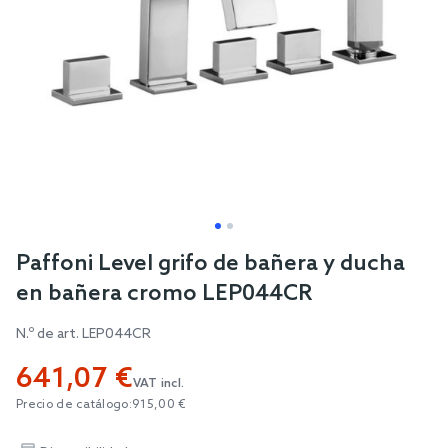
Skip
Paffoni Level grifo de bañera y ducha
to
en bañera cromo LEP044CR
the
beginning
N.º de art.
LEP044CR
of
641,07 €
the
VAT incl.
images
Precio de catálogo:
915,00 €
gallery