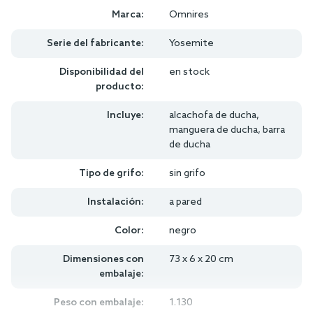
Marca:
Omnires
Serie del fabricante:
Yosemite
Disponibilidad del
en stock
producto:
Incluye:
alcachofa de ducha,
manguera de ducha, barra
de ducha
Tipo de grifo:
sin grifo
Instalación:
a pared
Color:
negro
Dimensiones con
73 x 6 x 20 cm
embalaje:
Peso con embalaje:
1.130