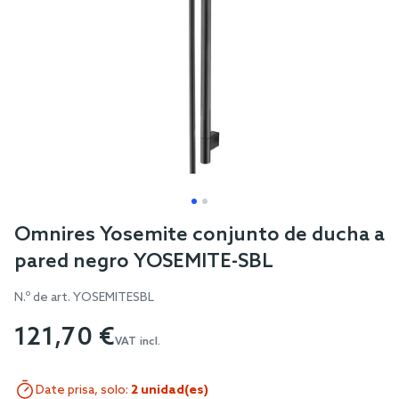
Skip
Omnires Yosemite conjunto de ducha a
to
pared negro YOSEMITE-SBL
the
beginning
N.º de art.
YOSEMITESBL
of
121,70 €
the
VAT incl.
images
gallery
Date prisa, solo:
2 unidad(es)