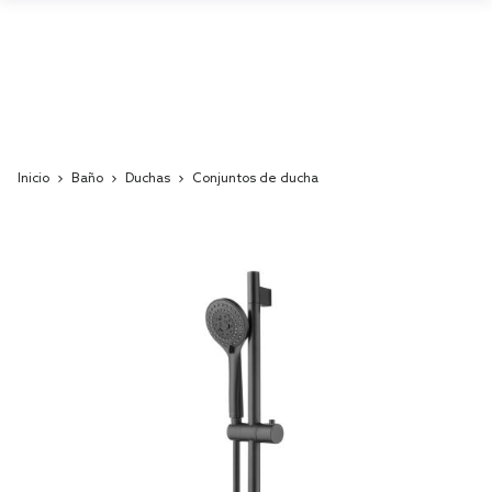
Inicio
Baño
Duchas
Conjuntos de ducha
Skip
to
the
end
of
the
images
gallery