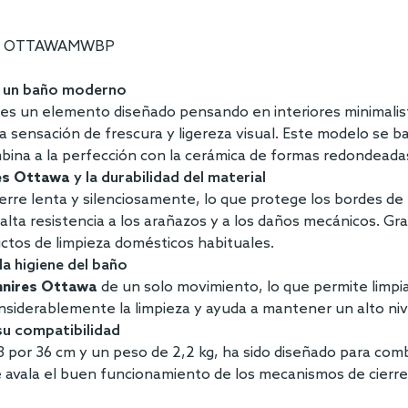
WA - OTTAWAMWBP
un baño moderno
 es un elemento diseñado pensando en interiores minimali
una sensación de frescura y ligereza visual. Este modelo se 
 combina a la perfección con la cerámica de formas redondeada
es Ottawa
y la durabilidad del material
ierre lenta y silenciosamente, lo que protege los bordes de 
alta resistencia a los arañazos y a los daños mecánicos. Grac
ctos de limpieza domésticos habituales.
la higiene del baño
nires Ottawa
de un solo movimiento, lo que permite limpiar
considerablemente la limpieza y ayuda a mantener un alto nive
su compatibilidad
3 por 36 cm y un peso de 2,2 kg, ha sido diseñado para com
e avala el buen funcionamiento de los mecanismos de cierre l