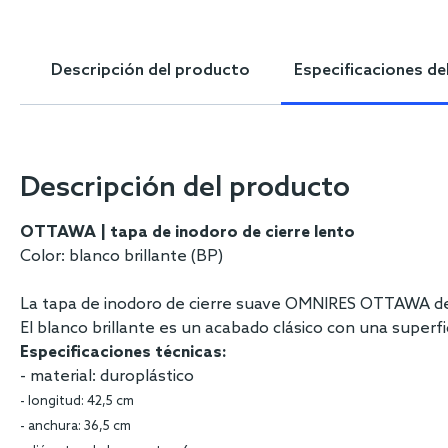
Skip
to
the
Descripción del producto
Especificaciones de
beginning
of
the
images
gallery
Descripción del producto
OTTAWA | tapa de inodoro de cierre lento
Color: blanco brillante (BP)
La tapa de inodoro de cierre suave OMNIRES OTTAWA des
El blanco brillante es un acabado clásico con una superfic
Especificaciones técnicas:
- material: duroplástico
- longitud: 42,5 cm
- anchura: 36,5 cm