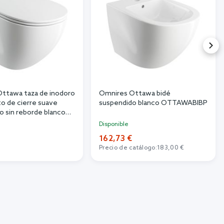
ttawa taza de inodoro
Omnires Ottawa bidé
to de cierre suave
suspendido blanco OTTAWABIBP
o sin reborde blanco
e OTTAWACMWBP
Disponible
162,73 €
Precio de catálogo:
183,00 €