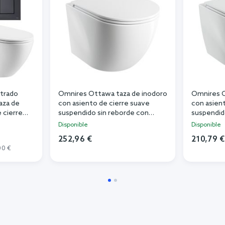
trado
Omnires Ottawa taza de inodoro
Omnires O
aza de
con asiento de cierre suave
con asien
 cierre
suspendido sin reborde con
suspendid
a
descarga de remolino blanco
brillant
Disponible
Disponible
407
brillante OTTAWASPMWBP
252,96 €
210,79 €
00 €