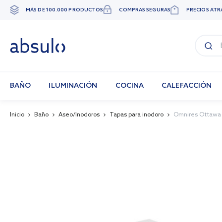
MÁS DE 100.000 PRODUCTOS
COMPRAS SEGURAS
PRECIOS ATR
Ir
al
contenido
BAÑO
ILUMINACIÓN
COCINA
CALEFACCIÓN
Inicio
Baño
Aseo/Inodoros
Tapas para inodoro
Omnires Ottawa
Skip
to
the
end
of
the
images
gallery