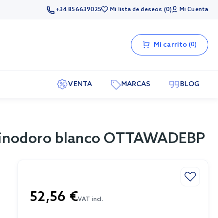
+34 856639025
Mi lista de deseos
0
Mi Cuenta
Mi carrito
0
VENTA
MARCAS
BLOG
e inodoro blanco OTTAWADEBP
52,56 €
VAT incl.