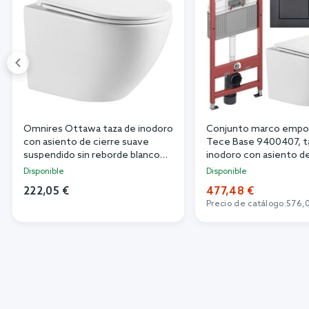
Omnires Ottawa taza de inodoro
Conjunto marco empo
con asiento de cierre suave
Tece Base 9400407, t
suspendido sin reborde blanco
inodoro con asiento de
brillante OTTAWAMWBP
suave Omnires Ottaw
Disponible
Disponible
OTTAWAMWBP, 9240
222,05 €
477,48 €
Precio de catálogo:
576,