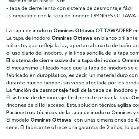
- diámetro de las rosetas: 6 cm
- tapa de cierre lento con sistema de desmontaje fácil
- Compatible con la taza de inodoro OMNIRES OTTA
La tapa de inodoro
Omnires Ottawa
OTTAWADEBP en 
La tapa de inodoro
Omnires Ottawa
en blanco brillante
brillante, que refleja la luz, aportan al cuarto de baño 
el uso diario del inodoro, y la línea sencilla de la tapa
El sistema de cierre suave de la tapa de inodoro
Omnir
El mecanismo utilizado hace que la tapa del inodoro se c
fabricado en duroplástico, es decir, un material duro con 
durante mucho tiempo, sin verse afectada por los produ
La función de desmontaje fácil de la tapa del inodoro y 
El sistema de desmontaje fácil permite retirar la tapa
Om
rincones de difícil acceso. Esta solución técnica agiliza 
Parámetros técnicos de la tapa de inodoro Omnires y 
El modelo
Omnires Ottawa
, con unas dimensiones de 4
serie. El fabricante ofrece una garantía de 2 años, lo qu