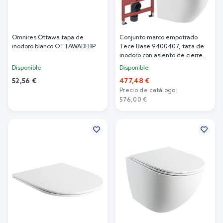
Omnires Ottawa tapa de
Conjunto marco empotrado
inodoro blanco OTTAWADEBP
Tece Base 9400407, taza de
inodoro con asiento de cierre
suave Omnires Ottawa
Disponible
Disponible
OTTAWAMWBP, 9240407
52,56 €
477,48 €
Precio de catálogo:
Añadir al carrito
576,00 €
Añadir al carrito