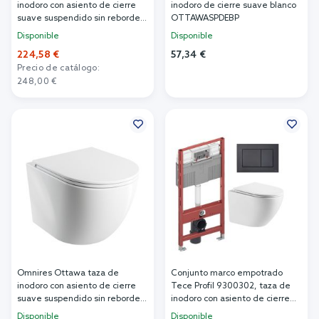
inodoro con asiento de cierre
inodoro de cierre suave blanco
suave suspendido sin reborde
OTTAWASPDEBP
con descarga de remolino
Disponible
Disponible
blanco brillante
224,58 €
57,34 €
OTTAWACSPMWBP
Precio de catálogo:
Añadir al carrito
248,00 €
Añadir al carrito
Omnires Ottawa taza de
Conjunto marco empotrado
inodoro con asiento de cierre
Tece Profil 9300302, taza de
suave suspendido sin reborde
inodoro con asiento de cierre
con descarga de remolino
suave Omnires Ottawa
Disponible
Disponible