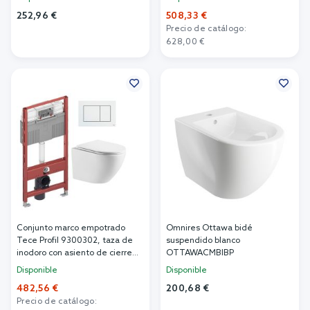
blanco brillante
OTTAWAMWBP, 9240407
252,96 €
508,33 €
OTTAWASPMWBP
Precio de catálogo:
Añadir al carrito
628,00 €
Añadir al carrito
Conjunto marco empotrado
Omnires Ottawa bidé
Tece Profil 9300302, taza de
suspendido blanco
inodoro con asiento de cierre
OTTAWACMBIBP
suave Omnires Ottawa
Disponible
Disponible
OTTAWAMWBP, 9.240.400
482,56 €
200,68 €
Precio de catálogo: