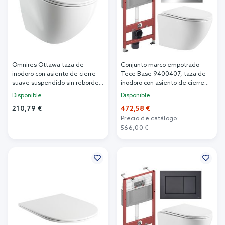
Omnires Ottawa taza de
Conjunto marco empotrado
inodoro con asiento de cierre
Tece Base 9400407, taza de
suave suspendido sin reborde
inodoro con asiento de cierre
blanco brillante
suave Omnires Ottawa
Disponible
Disponible
OTTAWACMWBP
OTTAWAMWBP, 9.240.401
210,79 €
472,58 €
Precio de catálogo:
Añadir al carrito
566,00 €
Añadir al carrito