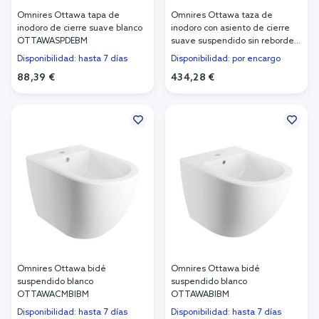
Omnires Ottawa tapa de
Omnires Ottawa taza de
inodoro de cierre suave blanco
inodoro con asiento de cierre
OTTAWASPDEBM
suave suspendido sin reborde
con descarga de remolino
Disponibilidad: hasta 7 días
Disponibilidad: por encargo
blanco mate
88,39 €
434,28 €
OTTAWACSPMWBM
Añadir al carrito
Añadir al carrito
Omnires Ottawa bidé
Omnires Ottawa bidé
suspendido blanco
suspendido blanco
OTTAWACMBIBM
OTTAWABIBM
Disponibilidad: hasta 7 días
Disponibilidad: hasta 7 días