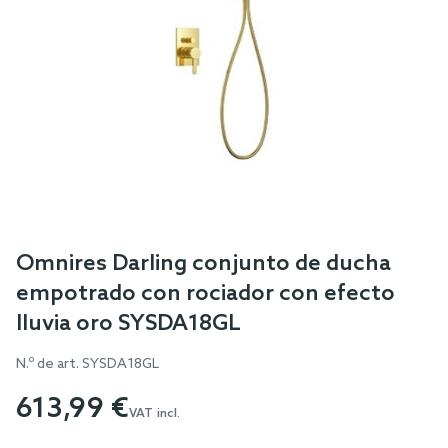
Skip
Omnires Darling conjunto de ducha
to
empotrado con rociador con efecto
the
lluvia oro SYSDA18GL
beginning
of
N.º de art.
SYSDA18GL
the
613,99 €
images
VAT incl.
gallery