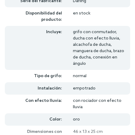
Serie del fabricante:
Darling
Disponibilidad del
en stock
producto:
Incluye:
grifo con conmutador,
ducha con efecto lluvia,
alcachofa de ducha,
manguera de ducha, brazo
de ducha, conexión en
ángulo
Tipo de grifo:
normal
Instalación:
empotrado
Con efecto lluvia:
con rociador con efecto
lluvia
Color:
oro
Dimensiones con
46 x 13 x 25 cm