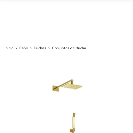
Inicio
Baño
Duchas
Conjuntos de ducha
Skip
to
the
end
of
the
images
gallery