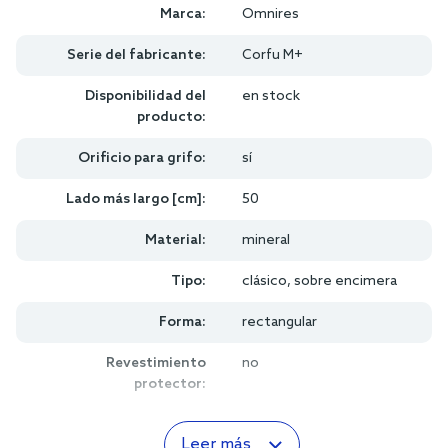
Marca:
Omnires
Serie del fabricante:
Corfu M+
Disponibilidad del
en stock
producto:
Orificio para grifo:
sí
Lado más largo [cm]:
50
Material:
mineral
Tipo:
clásico, sobre encimera
Forma:
rectangular
Revestimiento
no
protector:
Leer más