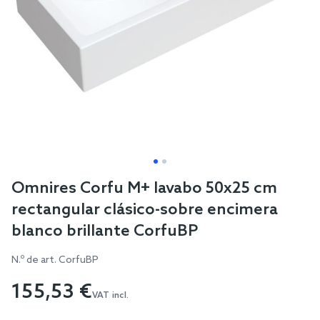
Skip
Omnires Corfu M+ lavabo 50x25 cm
to
rectangular clásico-sobre encimera
the
blanco brillante CorfuBP
beginning
of
N.º de art.
CorfuBP
the
155,53 €
images
VAT incl.
gallery