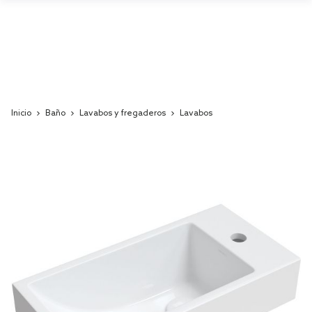
Inicio
Baño
Lavabos y fregaderos
Lavabos
Skip
to
the
end
of
the
images
gallery