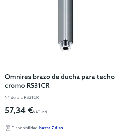
Skip
Omnires brazo de ducha para techo
to
cromo RS31CR
the
beginning
N.º de art.
RS31CR
of
57,34 €
the
VAT incl.
images
gallery
Disponibilidad:
hasta 7 días