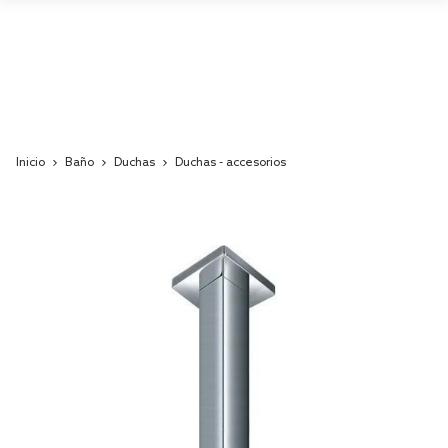
Inicio
Baño
Duchas
Duchas - accesorios
Skip
to
the
end
of
the
images
gallery