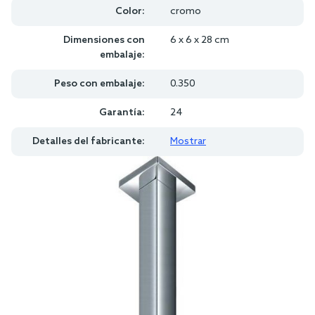
Color:
cromo
Dimensiones con
6 x 6 x 28 cm
embalaje:
Peso con embalaje:
0.350
Garantía:
24
Detalles del fabricante:
Mostrar