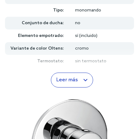
Tipo:
monomando
Conjunto de ducha:
no
Elemento empotrado:
sí (incluido)
Variante de color Oltens:
cromo
Termostato:
sin termostato
Leer más