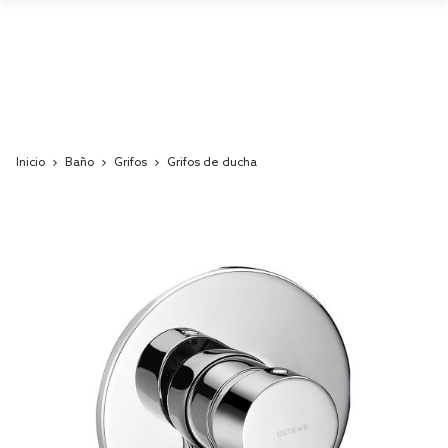
Inicio
Baño
Grifos
Grifos de ducha
Skip
to
the
end
of
the
images
gallery