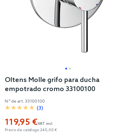
Skip
Oltens Molle grifo para ducha
to
empotrado cromo 33100100
the
beginning
N.º de art.
33100100
of
(3)
the
119,95 €
images
VAT incl.
gallery
Precio de catálogo:
240,00 €