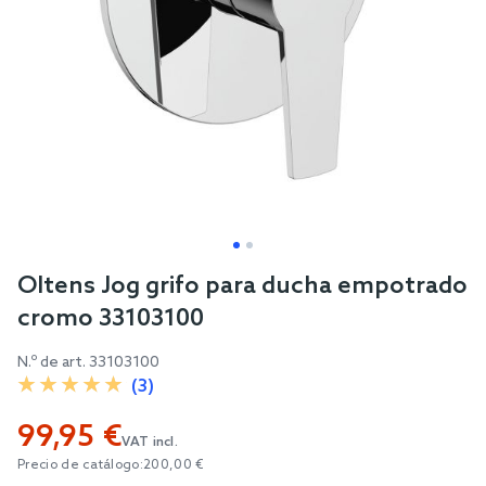
Skip
Oltens Jog grifo para ducha empotrado
to
cromo 33103100
the
beginning
N.º de art.
33103100
of
(3)
the
99,95 €
images
VAT incl.
gallery
Precio de catálogo:
200,00 €