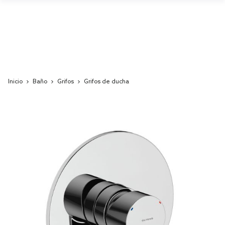
Inicio
Baño
Grifos
Grifos de ducha
Skip
to
the
end
of
the
images
gallery