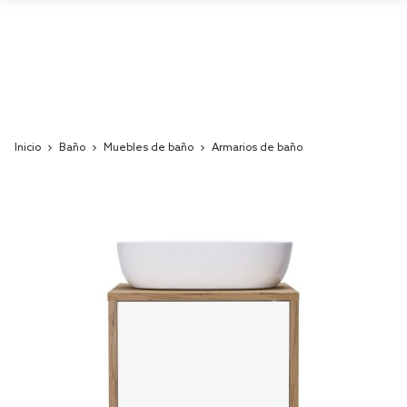
Inicio
Baño
Muebles de baño
Armarios de baño
Skip
to
the
end
of
the
images
gallery