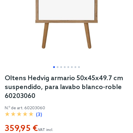
Skip
Oltens Hedvig armario 50x45x49.7 cm
to
suspendido, para lavabo blanco-roble
the
60203060
beginning
of
N.º de art.
60203060
the
(3)
images
359,95 €
gallery
VAT incl.