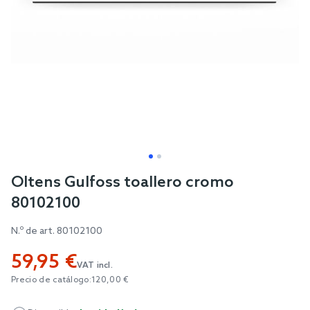
Skip
Oltens Gulfoss toallero cromo
to
80102100
the
beginning
N.º de art.
80102100
of
59,95 €
the
VAT incl.
images
Precio de catálogo:
120,00 €
gallery