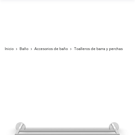
Inicio
Baño
Accesorios de baño
Toalleros de barra y perchas
Skip
to
the
end
of
the
images
gallery