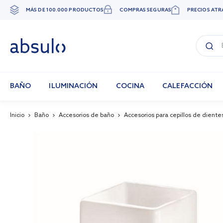
MÁS DE 100.000 PRODUCTOS
COMPRAS SEGURAS
PRECIOS ATR
Ir
al
contenido
BAÑO
ILUMINACIÓN
COCINA
CALEFACCIÓN
Inicio
Baño
Accesorios de baño
Accesorios para cepillos de diente
Skip
to
the
end
of
the
images
gallery