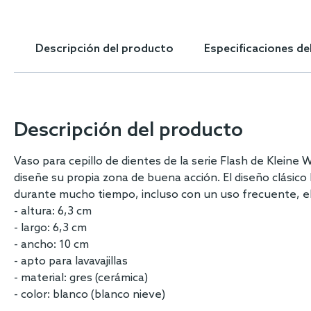
Skip
to
the
Descripción del producto
Especificaciones de
beginning
of
the
images
gallery
Descripción del producto
Vaso para cepillo de dientes de la serie Flash de Kleine
diseñe su propia zona de buena acción. El diseño clásico 
durante mucho tiempo, incluso con un uso frecuente, el 
- altura: 6,3 cm
- largo: 6,3 cm
- ancho: 10 cm
- apto para lavavajillas
- material: gres (cerámica)
- color: blanco (blanco nieve)