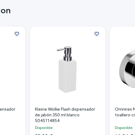
ron
pensador
Kleine Wolke Flash dispensador
Omnires M
de jabón 350 ml blanco
toallero
5045114854
Disponible
Disponible