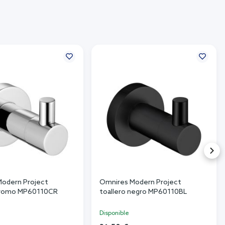
odern Project
Omnires Modern Project
 cromo MP60110CR
toallero negro MP60110BL
Disponible