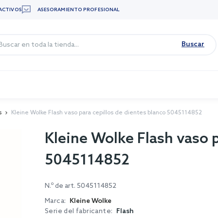
ACTIVOS
ASESORAMIENTO PROFESIONAL
Buscar
s
Kleine Wolke Flash vaso para cepillos de dientes blanco 5045114852
Kleine Wolke Flash vaso p
5045114852
N.º de art.
5045114852
Marca:
Kleine Wolke
Serie del fabricante:
Flash