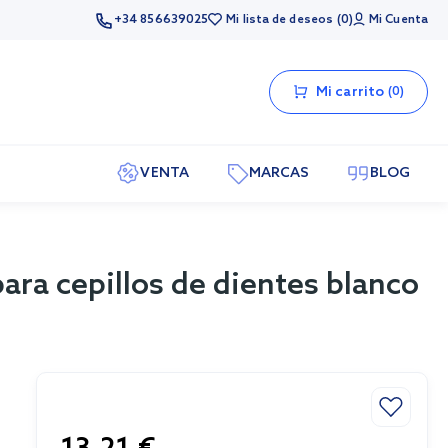
+34 856639025
Mi lista de deseos
0
Mi Cuenta
Mi carrito
0
VENTA
MARCAS
BLOG
ara cepillos de dientes blanco