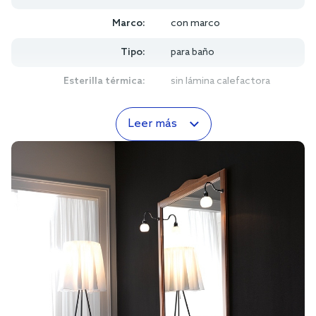
Marco:
con marco
Tipo:
para baño
Esterilla térmica:
sin lámina calefactora
Leer más