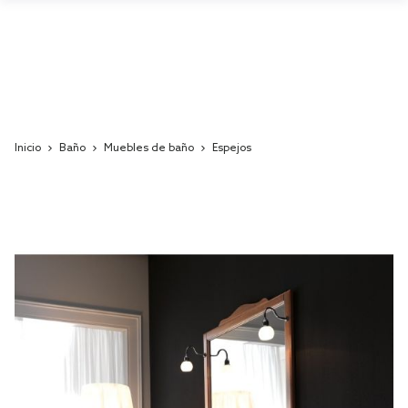
Inicio
Baño
Muebles de baño
Espejos
Skip
to
the
end
of
the
images
gallery