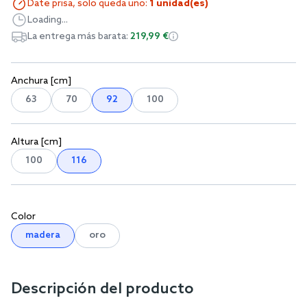
Date prisa, solo queda uno:
1 unidad(es)
Loading...
La entrega más barata:
219,99 €
Anchura [cm]
63
70
92
100
Altura [cm]
100
116
Color
madera
oro
Descripción del producto