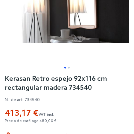
Skip
Kerasan Retro espejo 92x116 cm
to
rectangular madera 734540
the
beginning
N.º de art.
734540
of
413,17 €
the
VAT incl.
images
Precio de catálogo:
480,00 €
gallery