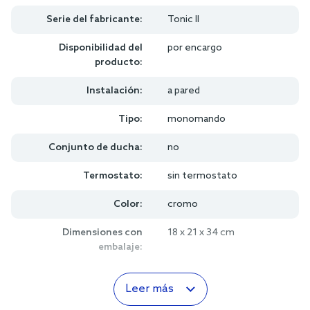
Serie del fabricante:
Tonic II
Disponibilidad del
por encargo
producto:
Instalación:
a pared
Tipo:
monomando
Conjunto de ducha:
no
Termostato:
sin termostato
Color:
cromo
Dimensiones con
18 x 21 x 34 cm
embalaje:
Leer más