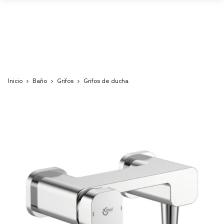
Inicio
Baño
Grifos
Grifos de ducha
Skip
to
the
end
of
the
images
gallery