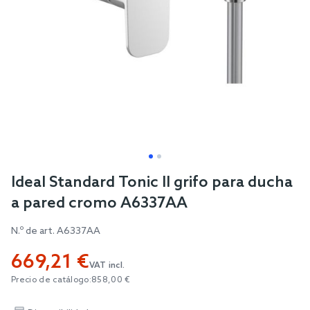
Skip
Ideal Standard Tonic II grifo para ducha
to
a pared cromo A6337AA
the
beginning
N.º de art.
A6337AA
of
669,21 €
the
VAT incl.
images
Precio de catálogo:
858,00 €
gallery