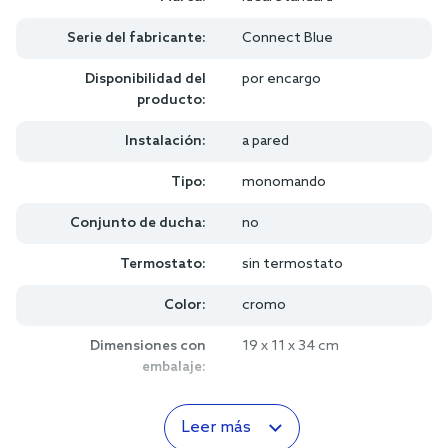
Serie del fabricante:
Connect Blue
Disponibilidad del
por encargo
producto:
Instalación:
a pared
Tipo:
monomando
Conjunto de ducha:
no
Termostato:
sin termostato
Color:
cromo
Dimensiones con
19 x 11 x 34 cm
embalaje:
Leer más