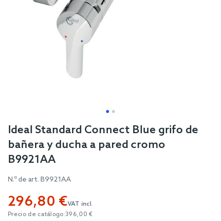
Skip
Ideal Standard Connect Blue grifo de
to
bañera y ducha a pared cromo
the
B9921AA
beginning
of
N.º de art.
B9921AA
the
296,80 €
images
VAT incl.
gallery
Precio de catálogo:
396,00 €