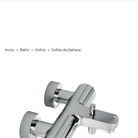
Inicio
Baño
Grifos
Grifos de bañera
Skip
to
the
end
of
the
images
gallery