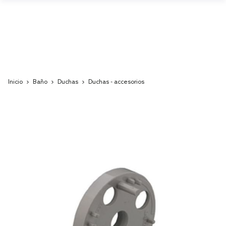
Inicio
Baño
Duchas
Duchas - accesorios
Skip
to
the
end
of
the
images
gallery