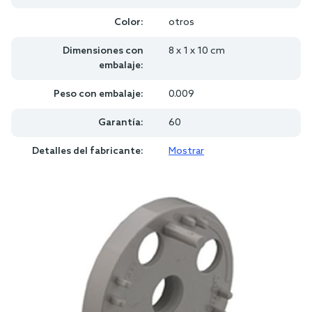
Color:
otros
Dimensiones con
8 x 1 x 10 cm
embalaje:
Peso con embalaje:
0.009
Garantía:
60
Detalles del fabricante:
Mostrar