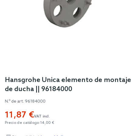
Skip
Hansgrohe Unica elemento de montaje
to
de ducha || 96184000
the
beginning
N.º de art.
96184000
of
11,87 €
the
VAT incl.
images
Precio de catálogo:
14,00 €
gallery