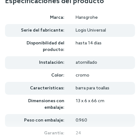
Especificaciones del producto
Marca:
Hansgrohe
Serie del fabricante:
Logis Universal
Disponibilidad del
hasta 14 días
producto:
Instalación:
atornillado
Color:
cromo
Características:
barra para toallas
Dimensiones con
13 x 6 x 66 cm
embalaje:
Peso con embalaje:
0.960
Garantía:
24