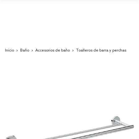
Inicio
Baño
Accesorios de baño
Toalleros de barra y perchas
Skip
to
the
end
of
the
images
gallery