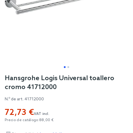
Skip
Hansgrohe Logis Universal toallero
to
cromo 41712000
the
beginning
N.º de art.
41712000
of
72,73 €
the
VAT incl.
images
Precio de catálogo:
88,00 €
gallery