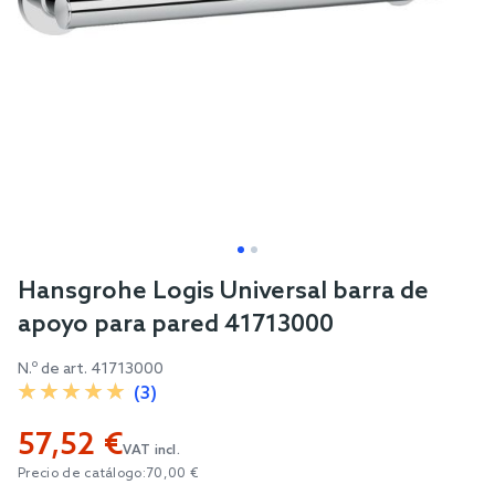
Skip
Hansgrohe Logis Universal barra de
to
apoyo para pared 41713000
the
beginning
N.º de art.
41713000
of
(3)
the
57,52 €
images
VAT incl.
gallery
Precio de catálogo:
70,00 €