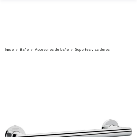
Inicio
Baño
Accesorios de baño
Soportes y asideros
Skip
to
the
end
of
the
images
gallery