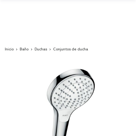
Inicio
Baño
Duchas
Conjuntos de ducha
Skip
to
the
end
of
the
images
gallery