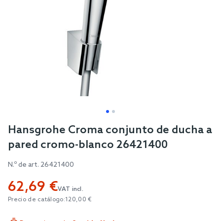
Skip
Hansgrohe Croma conjunto de ducha a
to
pared cromo-blanco 26421400
the
beginning
N.º de art.
26421400
of
62,69 €
the
VAT incl.
images
Precio de catálogo:
120,00 €
gallery