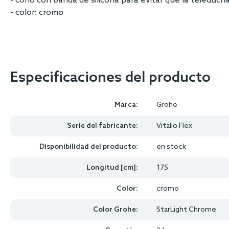
- cono con banda de silicona para evitar que la teleducha
- color: cromo
Especificaciones del producto
Marca:
Grohe
Serie del fabricante:
Vitalio Flex
Disponibilidad del producto:
en stock
Longitud [cm]:
175
Color:
cromo
Color Grohe:
StarLight Chrome