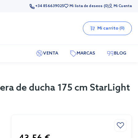
+34 856639025
Mi lista de deseos
0
Mi Cuenta
Mi carrito
0
VENTA
MARCAS
BLOG
era de ducha 175 cm StarLight