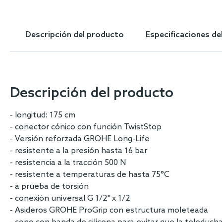
Skip
to
the
Descripción del producto
Especificaciones de
beginning
of
the
images
gallery
Descripción del producto
- longitud: 175 cm
- conector cónico con función TwistStop
- Versión reforzada GROHE Long-Life
- resistente a la presión hasta 16 bar
- resistencia a la tracción 500 N
- resistente a temperaturas de hasta 75°C
- a prueba de torsión
- conexión universal G 1/2" x 1/2
- Asideros GROHE ProGrip con estructura moleteada