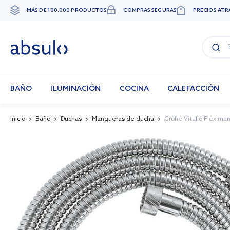
MÁS DE 100.000 PRODUCTOS
COMPRAS SEGURAS
PRECIOS ATR
Ir
al
contenido
BAÑO
ILUMINACIÓN
COCINA
CALEFACCIÓN
Inicio
Baño
Duchas
Mangueras de ducha
Grohe Vitalio Flex m
Skip
to
the
end
of
the
images
gallery