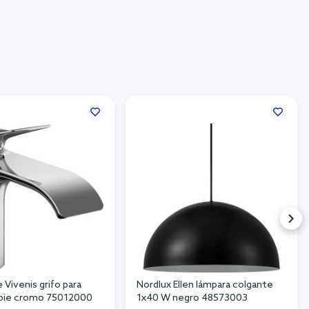
Vivenis grifo para
Nordlux Ellen lámpara colgante
 pie cromo 75012000
1x40 W negro 48573003