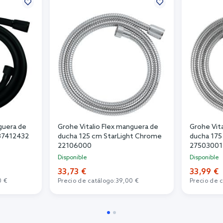
guera de
Grohe Vitalio Flex manguera de
Grohe Vit
87412432
ducha 125 cm StarLight Chrome
ducha 175
22106000
27503001
Disponible
Disponible
33,73 €
33,99 €
0 €
Precio de catálogo:
39,00 €
Precio de 