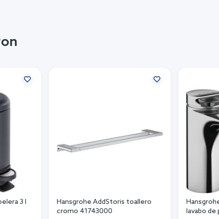
ron
lera 3 l
Hansgrohe AddStoris toallero
Hansgrohe 
cromo 41743000
lavabo de