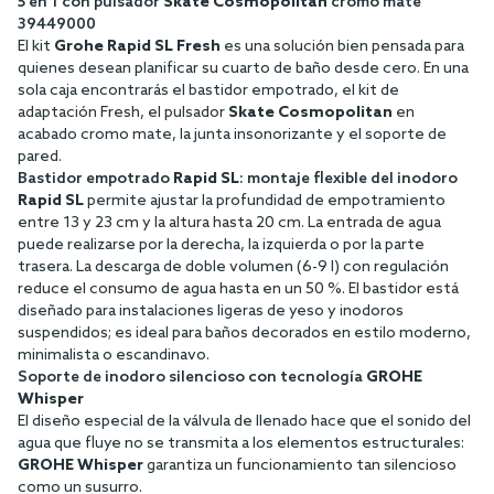
5 en 1 con pulsador
Skate Cosmopolitan
cromo mate
39449000
El kit
Grohe Rapid SL Fresh
es una solución bien pensada para
quienes desean planificar su cuarto de baño desde cero. En una
sola caja encontrarás el bastidor empotrado, el kit de
adaptación Fresh, el pulsador
Skate Cosmopolitan
en
acabado cromo mate, la junta insonorizante y el soporte de
pared.
Bastidor empotrado
Rapid SL
: montaje flexible del inodoro
Rapid SL
permite ajustar la profundidad de empotramiento
entre 13 y 23 cm y la altura hasta 20 cm. La entrada de agua
puede realizarse por la derecha, la izquierda o por la parte
trasera. La descarga de doble volumen (6-9 l) con regulación
reduce el consumo de agua hasta en un 50 %. El bastidor está
diseñado para instalaciones ligeras de yeso y inodoros
suspendidos; es ideal para baños decorados en estilo moderno,
minimalista o escandinavo.
Soporte de inodoro silencioso con tecnología
GROHE
Whisper
El diseño especial de la válvula de llenado hace que el sonido del
agua que fluye no se transmita a los elementos estructurales:
GROHE Whisper
garantiza un funcionamiento tan silencioso
como un susurro.