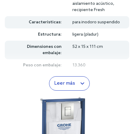
aislamiento acústico,
recipiente Fresh
Características:
para inodoro suspendido
Estructura:
ligera (pladur)
Dimensiones con
52 x 15 x 111 cm
embalaje:
Peso con embalaje:
13.360
Leer más