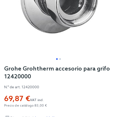
Skip
Grohe Grohtherm accesorio para grifo
to
12420000
the
beginning
N.º de art.
12420000
of
69,87 €
the
VAT incl.
images
Precio de catálogo:
83,00 €
gallery