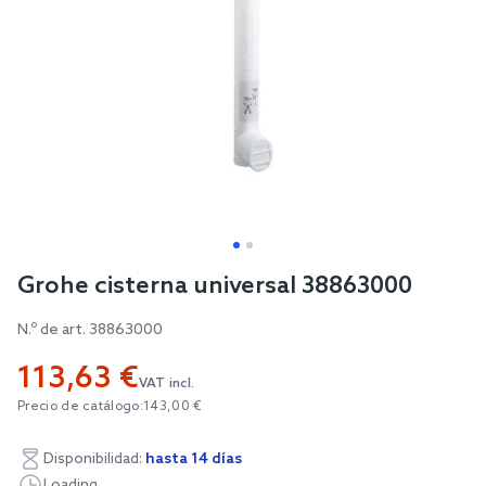
Skip
Grohe cisterna universal 38863000
to
N.º de art.
38863000
the
beginning
113,63 €
of
VAT incl.
Precio de catálogo:
143,00 €
the
images
Disponibilidad:
hasta 14 días
gallery
Loading...