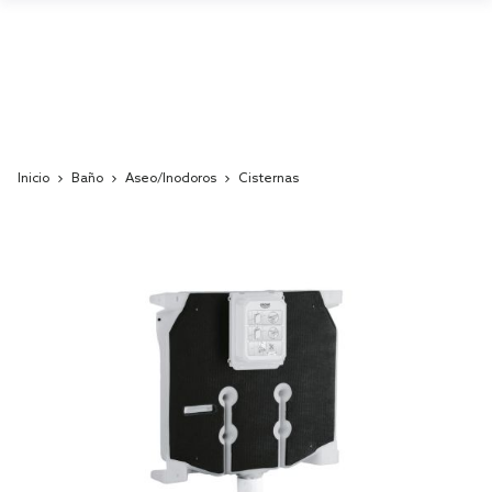
Inicio
Baño
Aseo/Inodoros
Cisternas
Skip
to
the
end
of
the
images
gallery