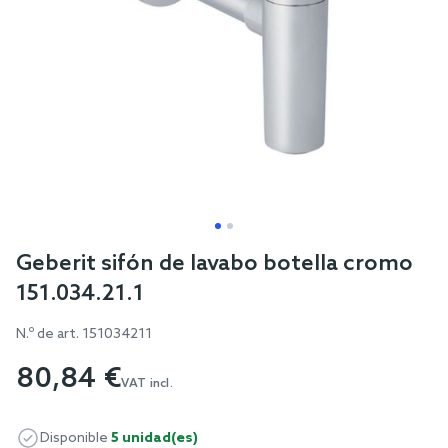
Skip
Geberit sifón de lavabo botella cromo
to
151.034.21.1
the
beginning
N.º de art.
151034211
of
80,84 €
the
VAT incl.
images
gallery
Disponible
5 unidad(es)