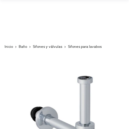
Inicio
Baño
Sifones y válvulas
Sifones para lavabos
Skip
to
the
end
of
the
images
gallery