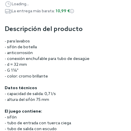
Loading...
La entrega más barata:
10,99 €
Descripción del producto
- para lavabos
- sifón de botella
- anticorrosión
- conexión enchufable para tubo de desagüe
- d = 32 mm
- G 1¼"
- color: cromo brillante
Datos técnicos
- capacidad de salida: 0,7 l/s
- altura del sifón 75 mm
El juego contiene:
- sifón
- tubo de entrada con tuerca ciega
- tubo de salida con escudo