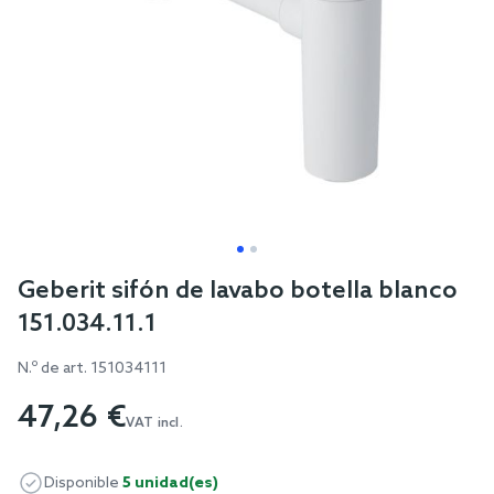
Skip
Geberit sifón de lavabo botella blanco
to
151.034.11.1
the
beginning
N.º de art.
151034111
of
47,26 €
the
VAT incl.
images
gallery
Disponible
5 unidad(es)