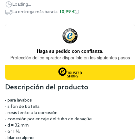
Loading...
La entrega más barata:
10,99 €
Descripción del producto
- para lavabos
- sifón de botella
- resistente a la corrosión
- conexión por encaje del tubo de desagüe
- d = 32 mm
- G”1 ¼
- blanco alpino