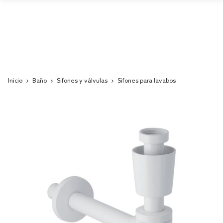
Inicio
Baño
Sifones y válvulas
Sifones para lavabos
Skip
to
the
end
of
the
images
gallery