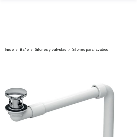
Inicio
Baño
Sifones y válvulas
Sifones para lavabos
Skip
to
the
end
of
the
images
gallery