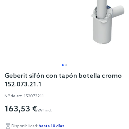
Skip
Geberit sifón con tapón botella cromo
to
152.073.21.1
the
beginning
N.º de art.
152073211
of
163,53 €
the
VAT incl.
images
gallery
Disponibilidad:
hasta 10 días