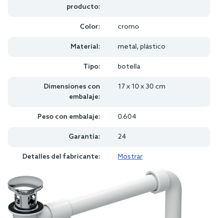
producto:
Color:
cromo
Material:
metal, plástico
Tipo:
botella
Dimensiones con
17 x 10 x 30 cm
embalaje:
Peso con embalaje:
0.604
Garantía:
24
Detalles del fabricante:
Mostrar