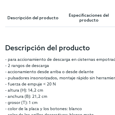
Skip
to
the
Especificaciones del
Descripción del producto
beginning
producto
of
the
images
gallery
Descripción del producto
- para accionamiento de descarga en cisternas empotr
- 2 rangos de descarga
- accionamiento desde arriba o desde delante
- pulsadores insonorizados, montaje rápido sin herramie
- fuerza de empuje < 20 N
- altura (H): 14,2 cm
- anchura (B): 21,2 cm
- grosor (T): 1 cm
- color de la placa y los botones: blanco