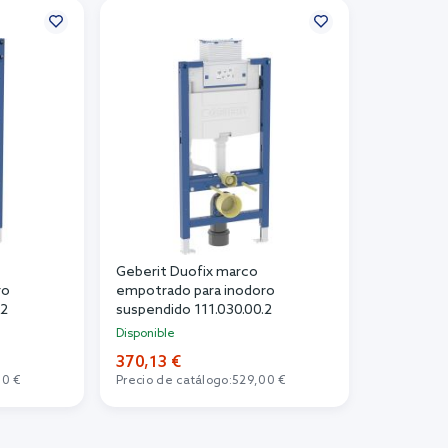
Geberit Duofix marco
ro
empotrado para inodoro
.2
suspendido 111.030.00.2
Disponible
370,13 €
00 €
Precio de catálogo:
529,00 €