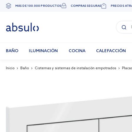
MÁS DE 100.000 PRODUCTOS
COMPRAS SEGURAS
PRECIOS ATR
Ir
al
contenido
BAÑO
ILUMINACIÓN
COCINA
CALEFACCIÓN
Inicio
Baño
Cisternas y sistemas de instalación empotrados
Placa
Skip
to
the
end
of
the
images
gallery