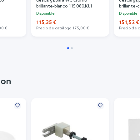
co
descarga para WC cromo
descarga 
brillante-blanco 115.080.KJ.1
brillante
115.085.KH
Disponible
Disponible
115,35 €
151,52 €
00 €
Precio de catálogo:
175,00 €
Precio de 
ron