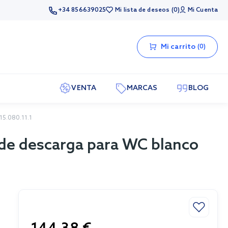
+34 856639025
Mi lista de deseos
0
Mi Cuenta
Mi carrito
0
VENTA
MARCAS
BLOG
15.080.11.1
de descarga para WC blanco