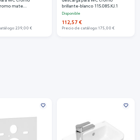
para WC cromo
descarga para WC cromo
-cromo mate
brillante-blanco 115.085.KJ.1
.1
Disponible
112,57 €
catálogo:
239,00 €
Precio de catálogo:
175,00 €