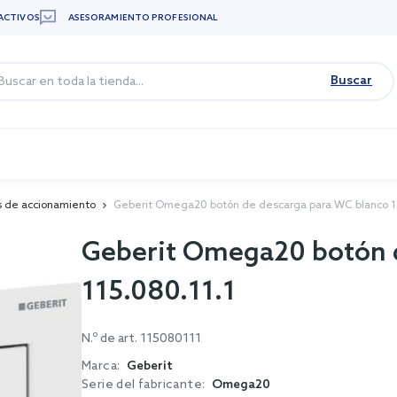
ACTIVOS
ASESORAMIENTO PROFESIONAL
Buscar
s de accionamiento
Geberit Omega20 botón de descarga para WC blanco 1
Geberit Omega20 botón 
115.080.11.1
N.º de art.
115080111
Marca:
Geberit
Serie del fabricante:
Omega20