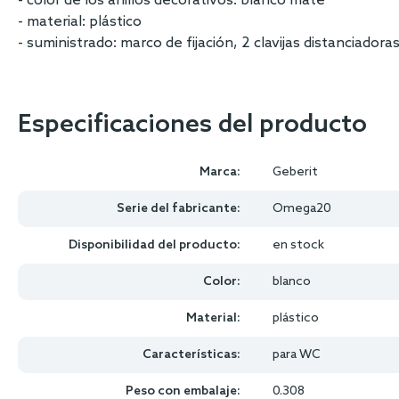
- color de los anillos decorativos: blanco mate
- material: plástico
- suministrado: marco de fijación, 2 clavijas distanciadora
Especificaciones del producto
Marca:
Geberit
Serie del fabricante:
Omega20
Disponibilidad del producto:
en stock
Color:
blanco
Material:
plástico
Características:
para WC
Peso con embalaje:
0.308