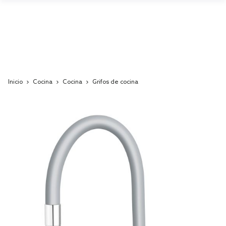
Inicio
Cocina
Cocina
Grifos de cocina
Skip
to
the
end
of
the
images
gallery