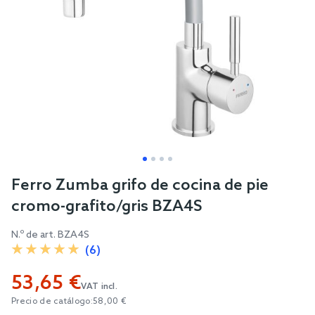
Skip
Ferro Zumba grifo de cocina de pie
to
cromo-grafito/gris BZA4S
the
beginning
N.º de art.
BZA4S
of
(6)
the
53,65 €
images
VAT incl.
gallery
Precio de catálogo:
58,00 €