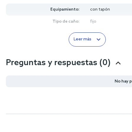
Equipamiento:
con tapón
Tipo de caño:
fijo
Leer más
Preguntas y respuestas (0)
No hay 