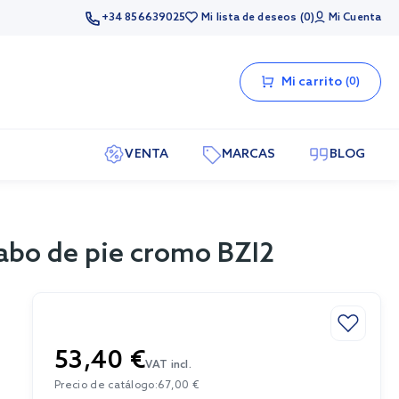
+34 856639025
Mi lista de deseos
0
Mi Cuenta
Mi carrito
0
VENTA
MARCAS
BLOG
vabo de pie cromo BZI2
53,40 €
VAT incl.
Precio de catálogo:
67,00 €