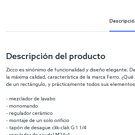
Skip
to
the
Descripció
beginning
of
the
images
gallery
Descripción del producto
Zicco es sinónimo de funcionalidad y diseño elegante. D
la máxima calidad, característica de la marca Ferro. ¿Qué
de un rectángulo, y prácticamente todos sus elementos 
- mezclador de lavabo
- monomando
- regulador cerámico
- montaje de un solo orificio
- tapón de desagüe clik-clak G 1 1/4