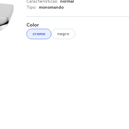
Características:
normal
Tipo:
monomando
Color
cromo
negro