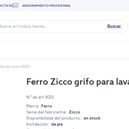
ACTIVOS
ASESORAMIENTO PROFESIONAL
Buscar
o de pie cromo BZI2
Ferro Zicco grifo para la
N.º de art.
BZI2
Marca:
Ferro
Serie del fabricante:
Zicco
Disponibilidad del producto:
en stock
Instalación:
de pie