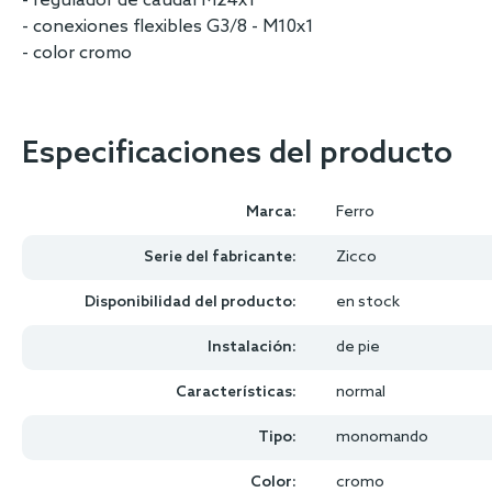
- regulador de caudal M24x1
- conexiones flexibles G3/8 - M10x1
- color cromo
Especificaciones del producto
Marca:
Ferro
Serie del fabricante:
Zicco
Disponibilidad del producto:
en stock
Instalación:
de pie
Características:
normal
Tipo:
monomando
Color:
cromo