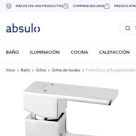
MÁS DE 100.000 PRODUCTOS
COMPRAS SEGURAS
PRECIOS ATR
Ir
al
contenido
BAÑO
ILUMINACIÓN
COCINA
CALEFACCIÓN
Inicio
Baño
Grifos
Grifos de lavabo
Ferro Zicco grifo para lavab
Skip
to
the
end
of
the
images
gallery