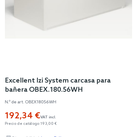
Skip
Excellent Izi System carcasa para
to
bañera OBEX.180.56WH
the
beginning
N.º de art.
OBEX18056WH
of
192,34 €
the
VAT incl.
images
Precio de catálogo:
193,00 €
gallery