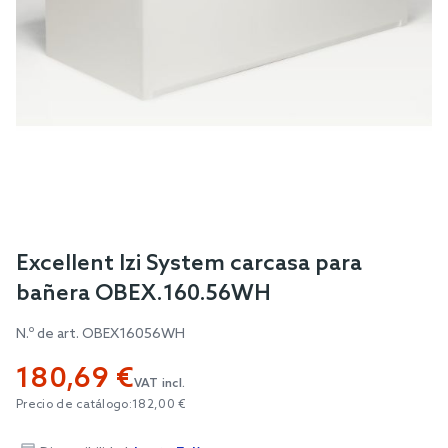
Skip
Excellent Izi System carcasa para
to
bañera OBEX.160.56WH
the
beginning
N.º de art.
OBEX16056WH
of
180,69 €
the
VAT incl.
images
Precio de catálogo:
182,00 €
gallery