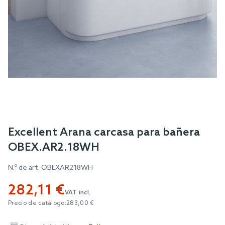
Skip
Excellent Arana carcasa para bañera
to
OBEX.AR2.18WH
the
beginning
N.º de art.
OBEXAR218WH
of
282,11 €
the
VAT incl.
images
Precio de catálogo:
283,00 €
gallery