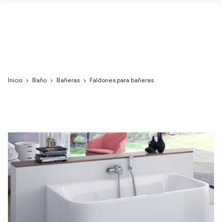
Inicio
Baño
Bañeras
Faldones para bañeras
Skip
to
the
end
of
the
images
gallery