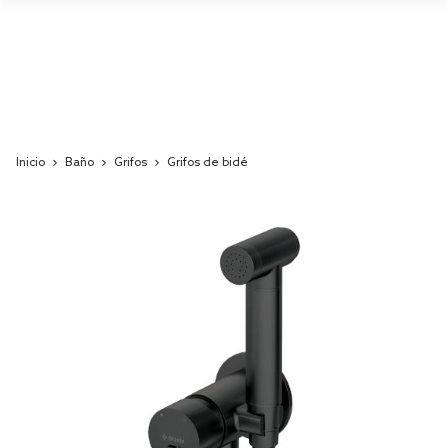
Inicio
Baño
Grifos
Grifos de bidé
Skip
to
the
end
of
the
images
gallery