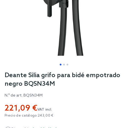
Skip
Deante Silia grifo para bidé empotrado
to
negro BQSN34M
the
beginning
N.º de art.
BQSN34M
of
221,09 €
the
VAT incl.
images
Precio de catálogo:
243,00 €
gallery