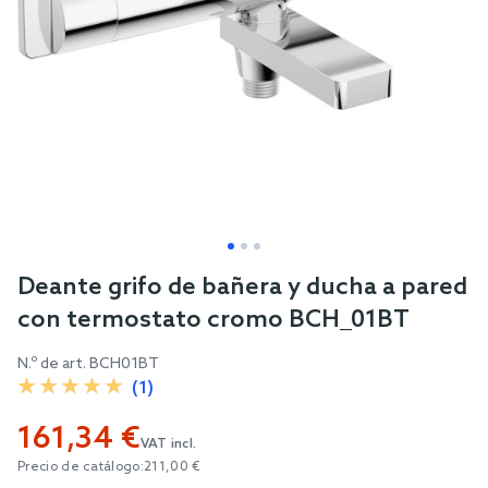
Skip
Deante grifo de bañera y ducha a pared
to
con termostato cromo BCH_01BT
the
beginning
N.º de art.
BCH01BT
of
(1)
the
161,34 €
images
VAT incl.
gallery
Precio de catálogo:
211,00 €