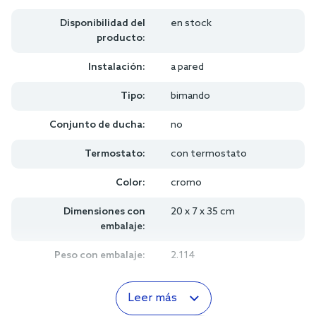
Disponibilidad del
en stock
producto:
Instalación:
a pared
Tipo:
bimando
Conjunto de ducha:
no
Termostato:
con termostato
Color:
cromo
Dimensiones con
20 x 7 x 35 cm
embalaje:
Peso con embalaje:
2.114
Leer más