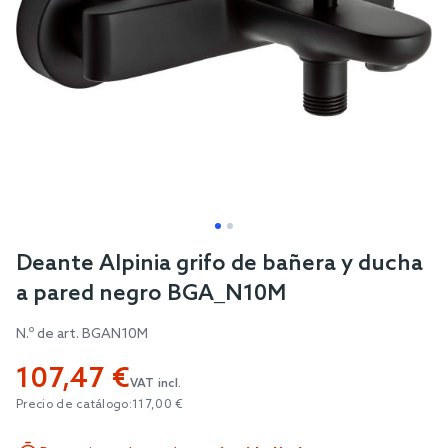
Skip
Deante Alpinia grifo de bañera y ducha
to
a pared negro BGA_N10M
the
beginning
N.º de art.
BGAN10M
of
107,47 €
the
VAT incl.
images
Precio de catálogo:
117,00 €
gallery