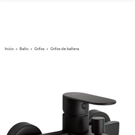
Inicio
Baño
Grifos
Grifos de bañera
Skip
to
the
end
of
the
images
gallery