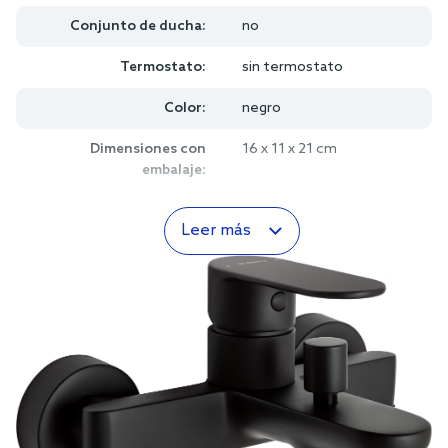
Conjunto de ducha:
no
Termostato:
sin termostato
Color:
negro
Dimensiones con
16 x 11 x 21 cm
embalaje:
Leer más