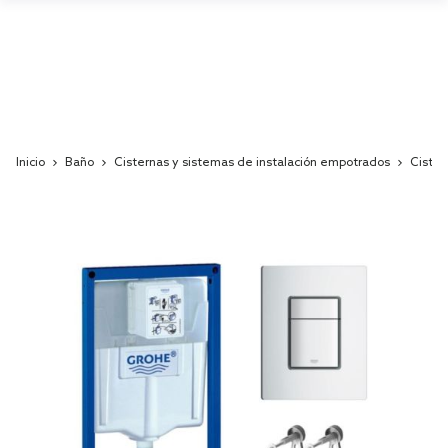
Inicio
Baño
Cisternas y sistemas de instalación empotrados
Cister
Skip
to
the
end
of
the
images
gallery