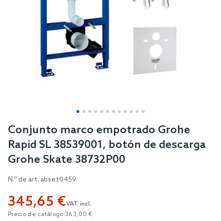
Skip
Conjunto marco empotrado Grohe
to
Rapid SL 38539001, botón de descarga
the
Grohe Skate 38732P00
beginning
of
N.º de art.
abset0459
the
345,65 €
images
VAT incl.
gallery
Precio de catálogo:
363,00 €