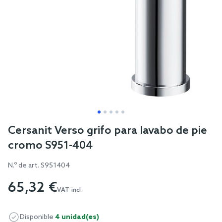
Skip
Cersanit Verso grifo para lavabo de pie
to
cromo S951-404
the
beginning
N.º de art.
S951404
of
65,32 €
the
VAT incl.
images
gallery
Disponible
4 unidad(es)