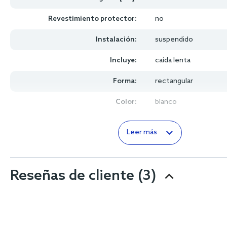
Revestimiento protector:
no
Instalación:
suspendido
Incluye:
caída lenta
Forma:
rectangular
Color:
blanco
Leer más
Reseñas de cliente
(3)