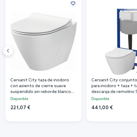
Cersanit City taza de inodoro
Cersanit City conjunt
con asiento de cierre suave
para inodoro + taza + 
suspendido sin reborde blanco
descarga de remolino 
K701-104
Disponible
Disponible
221,07 €
441,00 €