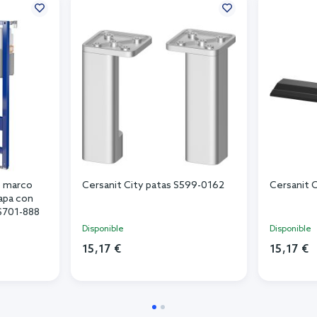
o marco
Cersanit City patas S599-0162
Cersanit 
tapa con
S701-888
Disponible
Disponible
15,17 €
15,17 €