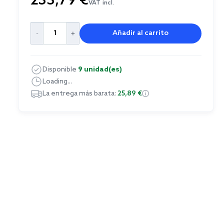
233,79 €
VAT incl.
Añadir al carrito
Disponible
9 unidad(es)
Loading...
La entrega más barata:
25,89 €