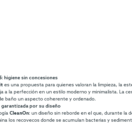
5
: higiene sin concesiones
it
es una propuesta para quienes valoran la limpieza, la est
 a la perfección en un estilo moderno y minimalista. La cerá
 de baño un aspecto coherente y ordenado.
a garantizada por su diseño
ogía
CleanOn
: un diseño sin reborde en el que, durante la
limina los recovecos donde se acumulan bacterias y sedimen