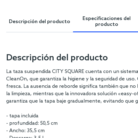
Skip
to
the
Especificaciones del
Descripción del producto
beginning
producto
of
the
images
gallery
Descripción del producto
La taza suspendida CITY SQUARE cuenta con un sistema de
CleanOn, que garantiza la higiene y la seguridad de uso. G
fresca. La ausencia de reborde significa también que no 
la limpieza, mientras que la innovadora solución «easy-o
garantiza que la tapa baje gradualmente, evitando que 
- tapa incluida
- profundidad: 50,5 cm
- Ancho: 35,5 cm