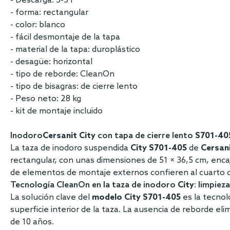
- Descarga: 3-5 l
- forma: rectangular
- color: blanco
- fácil desmontaje de la tapa
- material de la tapa: duroplástico
- desagüe: horizontal
- tipo de reborde: CleanOn
- tipo de bisagras: de cierre lento
- Peso neto: 28 kg
- kit de montaje incluido
Inodoro
Cersanit City
con tapa de cierre lento
S701-40
La taza de inodoro suspendida
City S701-405
de
Cersan
rectangular, con unas dimensiones de 51 × 36,5 cm, encaja
de elementos de montaje externos confieren al cuarto
Tecnología CleanOn en la taza de inodoro
City
: limpiez
La solución clave del
modelo City S701-405
es la tecnol
superficie interior de la taza. La ausencia de reborde e
de 10 años.