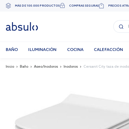
MÁS DE 100.000 PRODUCTOS
COMPRAS SEGURAS
PRECIOS ATR
Ir
al
contenido
BAÑO
ILUMINACIÓN
COCINA
CALEFACCIÓN
Inicio
Baño
Aseo/Inodoros
Inodoros
Cersanit City taza de inod
Skip
to
the
end
of
the
images
gallery