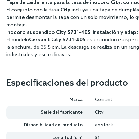
Tapa de caída lenta para la taza de inodoro
City
: comod
El conjunto con la taza
City
incluye una tapa de duroplás
permite desmontar la tapa con un solo movimiento, lo que 
montaje.
Inodoro suspendido
City S701-405
: instalación y adap
El modelo
Cersanit City
S701-405
es un inodoro suspend
la anchura, de 35,5 cm. La descarga se realiza en un ran
industriales y escandinavos.
Especificaciones del producto
Marca:
Cersanit
Serie del fabricante:
City
Disponibilidad del producto:
en stock
Longitud [cm]:
51