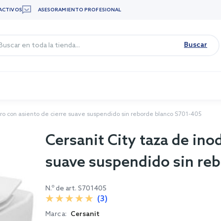
ACTIVOS
ASESORAMIENTO PROFESIONAL
Buscar
oro con asiento de cierre suave suspendido sin reborde blanco S701-405
Cersanit City taza de ino
suave suspendido sin re
N.º de art.
S701405
(3)
Marca:
Cersanit