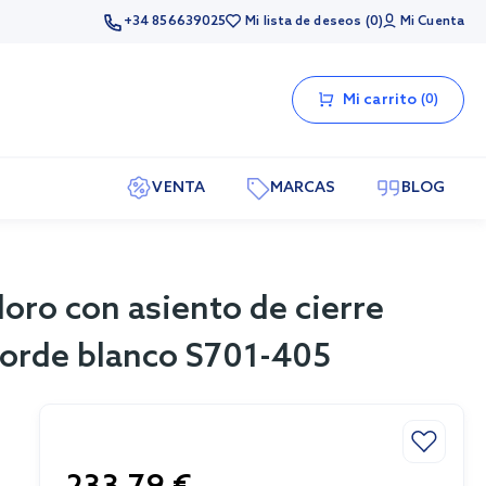
+34 856639025
Mi lista de deseos
0
Mi Cuenta
Mi carrito
0
VENTA
MARCAS
BLOG
doro con asiento de cierre
borde blanco S701-405