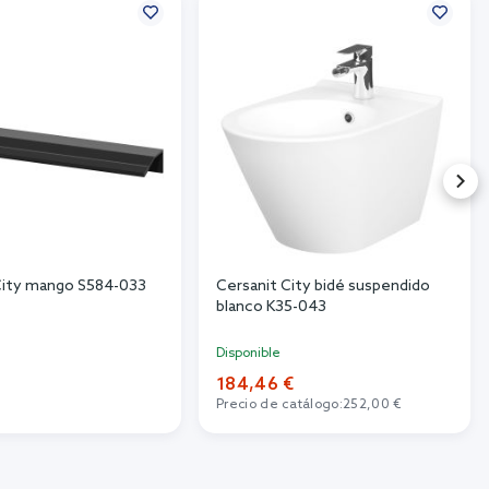
City mango S584-033
Cersanit City bidé suspendido
blanco K35-043
Disponible
184,46 €
Precio de catálogo:
252,00 €