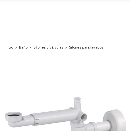
Inicio
Baño
Sifones y válvulas
Sifones para lavabos
Skip
to
the
end
of
the
images
gallery