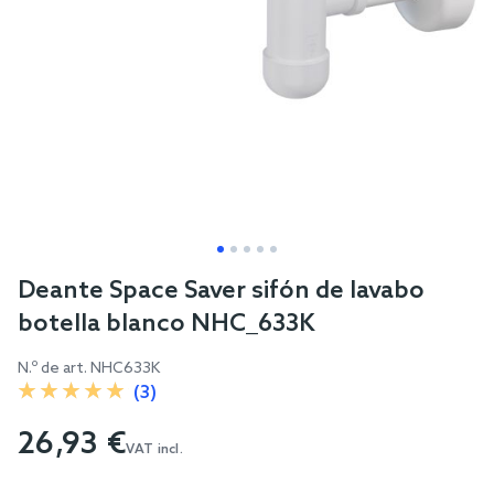
Skip
Deante Space Saver sifón de lavabo
to
botella blanco NHC_633K
the
beginning
N.º de art.
NHC633K
of
(3)
the
26,93 €
images
VAT incl.
gallery