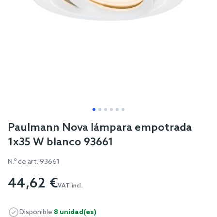
Skip
Paulmann Nova lámpara empotrada
to
1x35 W blanco 93661
the
beginning
N.º de art.
93661
of
44,62 €
the
VAT incl.
images
gallery
Disponible
8 unidad(es)