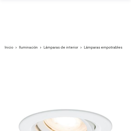
Inicio
Iluminación
Lámparas de interior
Lámparas empotrables
Skip
to
the
end
of
the
images
gallery