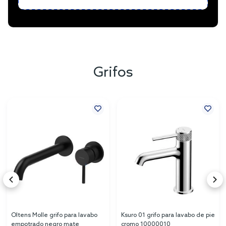
Grifos
Oltens Molle grifo para lavabo
Ksuro 01 grifo para lavabo de pie
empotrado negro mate
cromo 10000010