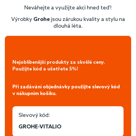
Neváhejte a využijte akci hned teď!
Výrobky
Grohe
jsou zárukou kvality a stylu na
dlouhá léta.
Nejoblíbenější produkty za skvělé ceny.
Použijte kód a ušetřete 5%!
Při zadávání objednávky použijte slevový kód
v nákupním košíku.
Slevový kód:
GROHE-VITALIO