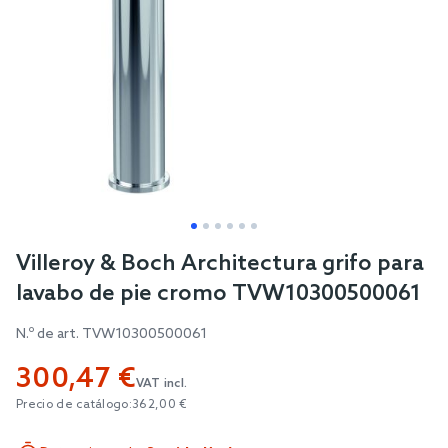
Skip
Villeroy & Boch Architectura grifo para
to
lavabo de pie cromo TVW10300500061
the
beginning
N.º de art.
TVW10300500061
of
300,47 €
the
VAT incl.
images
Precio de catálogo:
362,00 €
gallery