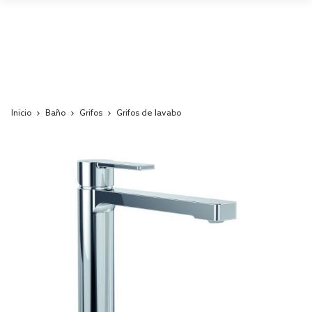
Inicio
Baño
Grifos
Grifos de lavabo
Skip
to
the
end
of
the
images
gallery