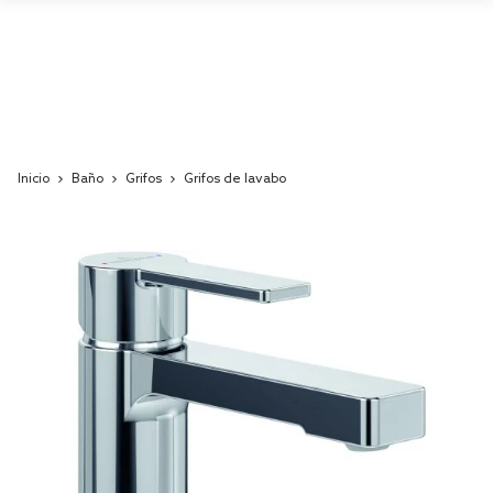
Inicio
Baño
Grifos
Grifos de lavabo
Skip
to
the
end
of
the
images
gallery