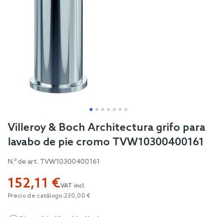
Skip
Villeroy & Boch Architectura grifo para
to
lavabo de pie cromo TVW10300400161
the
beginning
N.º de art.
TVW10300400161
of
152,11 €
the
VAT incl.
images
Precio de catálogo:
230,00 €
gallery